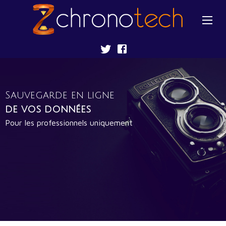
En-tête
Aparté haute
Sauvegarde de vos données | Chronotec
Liens
Sauvegarde en ligne
de vos données
Pour les professionnels uniquement