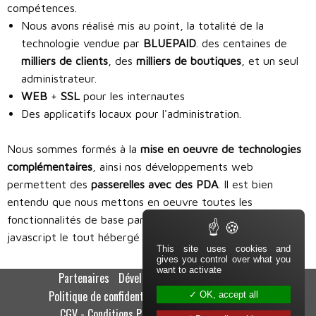
compétences.
Nous avons réalisé mis au point, la totalité de la
technologie vendue par
BLUEPAID
. des centaines de
milliers de clients
, des
milliers de boutiques
, et un seul
administrateur.
WEB
+
SSL
pour les internautes
Des applicatifs locaux pour l'administration.
Nous sommes formés à la
mise en oeuvre de technologies
complémentaires
, ainsi nos développements web
permettent des
passerelles avec des PDA
. Il est bien
entendu que nous mettons en oeuvre toutes les
fonctionnalités de base par la maîtrise du html, php et
javascript le tout hébergé sur nos serveurs sous Linux.
This site uses cookies and
gives you control over what you
want to activate
Pied de page
Partenaires
Développeurs
Mentions légales
Navigation secondaire
Politique de confidentialité
Politique des cookies
OK, accept all
CGV - Conditions Particulières et Formations